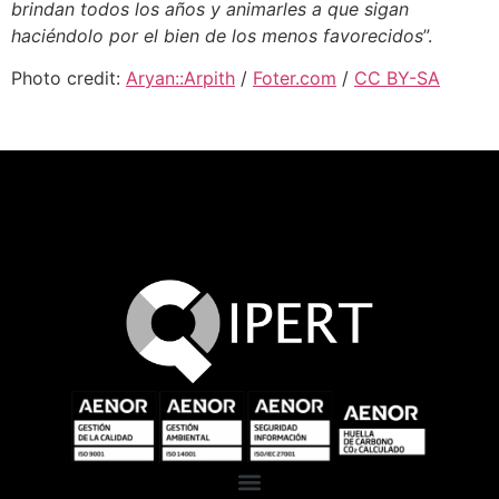
brindan todos los años y animarles a que sigan
haciéndolo por el bien de los menos favorecidos
”.
Photo credit:
Aryan::Arpith
/
Foter.com
/
CC BY-SA