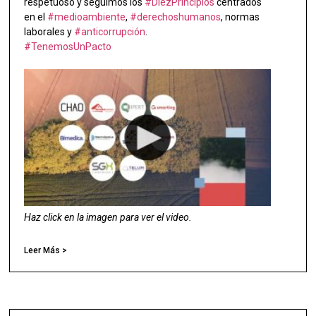
respetuoso y seguimos los
#DiezPrincipios
centrados
en el
#medioambiente
,
#derechoshumanos
, normas
laborales y
#anticorrupción
.
#TenemosUnPacto
Haz click en la imagen para ver el video.
Leer Más >