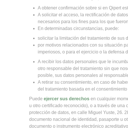
A obtener confirmación sobre si en Qipert es
A solicitar el acceso, la rectificación de da
necesarios para los fines para los que fuero
En determinadas circunstancias, puede:
solicitar la limitación del tratamiento de s
por motivos relacionados con su situación par
imperiosos, o para el ejercicio o la defensa
A recibir los datos personales que le incumb
otro responsable del tratamiento sin que nos
posible, sus datos personales al responsabl
A retirar su consentimiento, en caso de haber
del tratamiento basada en el consentimiento 
Puede
ejercer sus derechos
en cualquier momen
u otro certificado reconocido), o a través de u
protección de datos, en calle Miguel Yuste, 26. 
documento nacional de identidad, pasaporte u otr
documento o instrumento electrónico acreditativo 