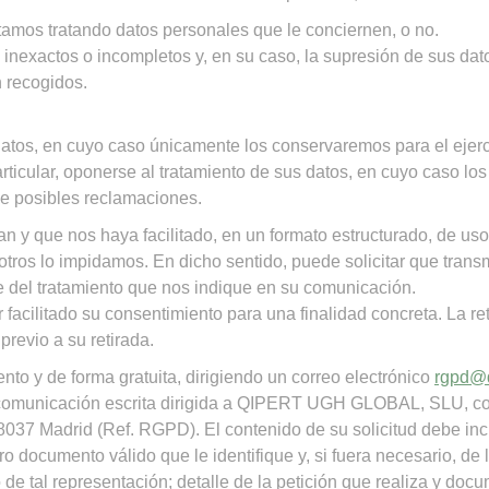
tamos tratando datos personales que le conciernen, o no.
tos inexactos o incompletos y, en su caso, la supresión de sus da
n recogidos.
us datos, en cuyo caso únicamente los conservaremos para el ejer
ticular, oponerse al tratamiento de sus datos, en cuyo caso los
 de posibles reclamaciones.
an y que nos haya facilitado, en un formato estructurado, de uso
otros lo impidamos. En dicho sentido, puede solicitar que tran
e del tratamiento que nos indique en su comunicación.
 facilitado su consentimiento para una finalidad concreta. La ret
previo a su retirada.
to y de forma gratuita, dirigiendo un correo electrónico
rgpd@q
na comunicación escrita dirigida a QIPERT UGH GLOBAL, SLU, con
28037 Madrid (Ref. RGPD). El contenido de su solicitud debe incl
o documento válido que le identifique y, si fuera necesario, de 
de tal representación; detalle de la petición que realiza y docu