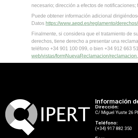
necesario; dirección a efectos de notificaciones; 
Puede obtener información adicional dirigiéndos
Datos
https://www.aepd.es/reglamento/derechos/
Finalmente, si considera que el tratamiento de su
derechos, tiene derecho a presentar una reclamac
teléfono +34 901 100 099, o bien +34 912 663 517
web/vistas/formNuevaReclamacion/reclamacion.
Información d
Dirección:
C/ Miguel Yuste 26 P
Teléfono:
(+34) 917 882 350