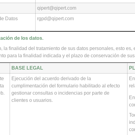
qipert@qipert.com
de Datos
rgpd@qipert.com
vación de los datos.
 la finalidad del tratamiento de sus datos personales, esto es, e
nto para la finalidad indicada y el plazo de conservación de sus
BASE LEGAL
P
te
Ejecución del acuerdo derivado de la
En
ta
cumplimentación del formulario habilitado al efecto
re
eb.
gestionar consultas o incidencias por parte de
En
clientes o usuarios.
co
To
in
co