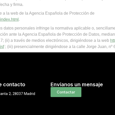
fecha y firma.
e a la web de la Agencia Española de Protección de
index.html
.
s datos personales infringe la normativa aplicable o, sencillame
ión ante la Agencia Española de Protección de Datos, mediante 
; (ii) a través de medios electrónicos, dirigiéndose a la web
ht
jsf
; (iii) presencialmente dirigiéndose a la calle Jorge Juan, nº
e contacto
Envíanos un mensaje
Contactar
lanta 2; 28037 Madrid