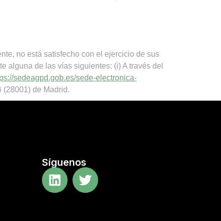
nte, no está satisfecho con el ejercicio de sus
alguna de las vías siguientes: (i) A través del
tps://sedeagpd.gob.es/sede-electronica-
 6 (28001) de Madrid.
Síguenos