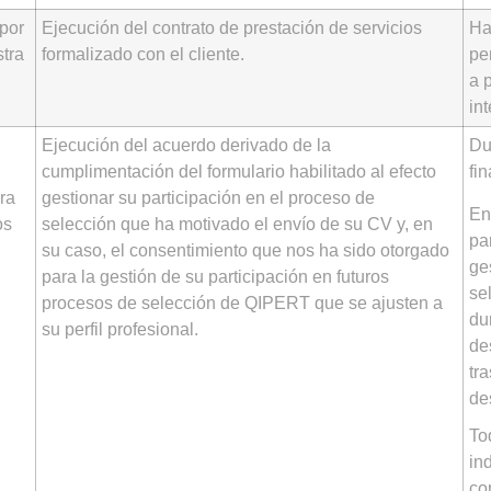
por
Ejecución del contrato de prestación de servicios
Ha
stra
formalizado con el cliente.
pe
a 
int
Ejecución del acuerdo derivado de la
Du
cumplimentación del formulario habilitado al efecto
fi
ra
gestionar su participación en el proceso de
En
os
selección que ha motivado el envío de su CV y, en
pa
l
su caso, el consentimiento que nos ha sido otorgado
ge
para la gestión de su participación en futuros
se
procesos de selección de QIPERT que se ajusten a
du
su perfil profesional.
de
tr
de
To
in
co