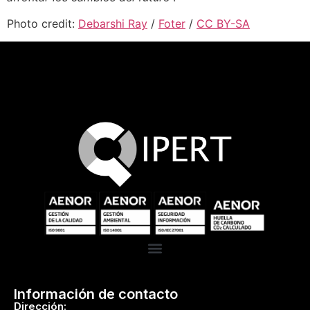
Photo credit:
Debarshi Ray
/
Foter
/
CC BY-SA
Información de contacto
Dirección: