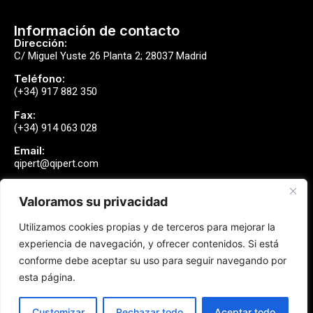
Información de contacto
Dirección:
C/ Miguel Yuste 26 Planta 2; 28037 Madrid
Teléfono:
(+34) 917 882 350
Fax:
(+34) 914 063 028
Email:
qipert@qipert.com
Valoramos su privacidad
Envíanos un mensaje
Utilizamos cookies propias y de terceros para mejorar la
Contactar
experiencia de navegación, y ofrecer contenidos. Si está
conforme debe aceptar su uso para seguir navegando por
esta página.
Síguenos
Customizar
Rechazar todo
Aceptar todo