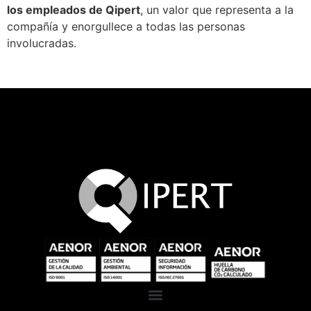
los empleados de Qipert
, un valor que representa a la
compañía y enorgullece a todas las personas
involucradas.