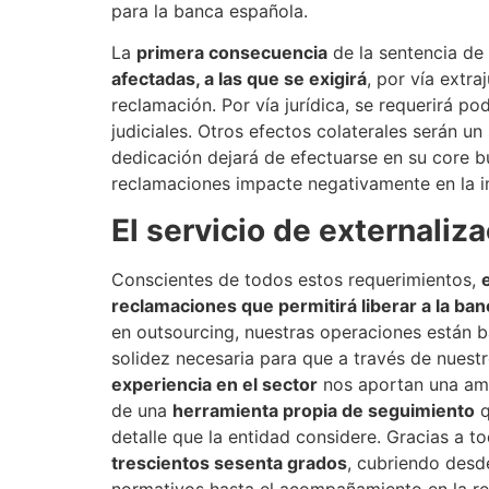
para la banca española.
La
primera consecuencia
de la sentencia de 
afectadas, a las que se exigirá
, por vía extra
reclamación. Por vía jurídica, se requerirá 
judiciales. Otros efectos colaterales serán u
dedicación dejará de efectuarse en su core bu
reclamaciones impacte negativamente en la i
El servicio de externali
Conscientes de todos estos requerimientos,
reclamaciones que permitirá liberar a la ban
en outsourcing, nuestras operaciones están 
solidez necesaria para que a través de nuest
experiencia en el sector
nos aportan una ampl
de una
herramienta propia de seguimiento
q
detalle que la entidad considere. Gracias a 
trescientos sesenta grados
, cubriendo desd
normativos hasta el acompañamiento en la rec