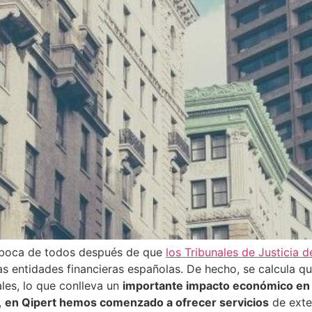
n boca de todos después de que
los Tribunales de Justicia 
las entidades financieras españolas. De hecho, se calcula q
les, lo que conlleva un
importante impacto económico en 
,
en Qipert hemos comenzado a ofrecer servicios
de exte