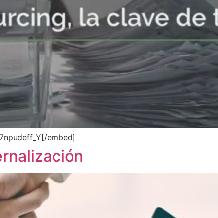
7npudeff_Y[/embed]
ernalización