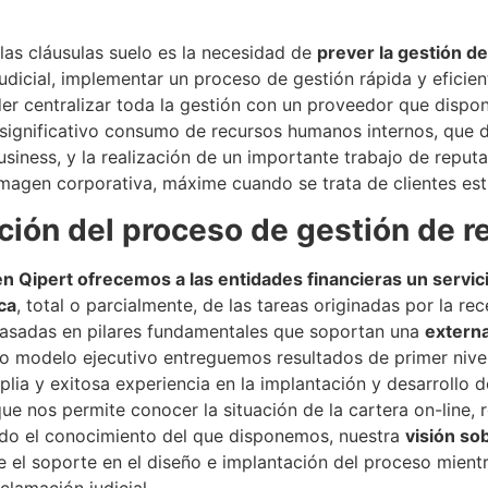
las cláusulas suelo es la necesidad de
prever la gestión d
judicial, implementar un proceso de gestión rápida y eficien
poder centralizar toda la gestión con un proveedor que dis
n significativo consumo de recursos humanos internos, que 
siness, y la realización de un importante trabajo de reput
magen corporativa, máxime cuando se trata de clientes est
zación del proceso de gestión de 
en Qipert ofrecemos a las entidades financieras un servici
ca
, total o parcialmente, de las tareas originadas por la 
basadas en pilares fundamentales que soportan una
externa
ro modelo ejecutivo entreguemos resultados de primer nivel
ia y exitosa experiencia en la implantación y desarrollo 
ue nos permite conocer la situación de la cartera on-line, r
todo el conocimiento del que disponemos, nuestra
visión so
e el soporte en el diseño e implantación del proceso mient
lamación judicial.