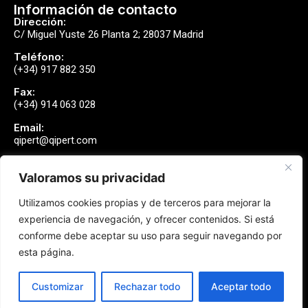
Información de contacto
Dirección:
C/ Miguel Yuste 26 Planta 2; 28037 Madrid
Teléfono:
(+34) 917 882 350
Fax:
(+34) 914 063 028
Email:
qipert@qipert.com
Valoramos su privacidad
Envíanos un mensaje
Utilizamos cookies propias y de terceros para mejorar la
Contactar
experiencia de navegación, y ofrecer contenidos. Si está
conforme debe aceptar su uso para seguir navegando por
esta página.
Síguenos
Customizar
Rechazar todo
Aceptar todo