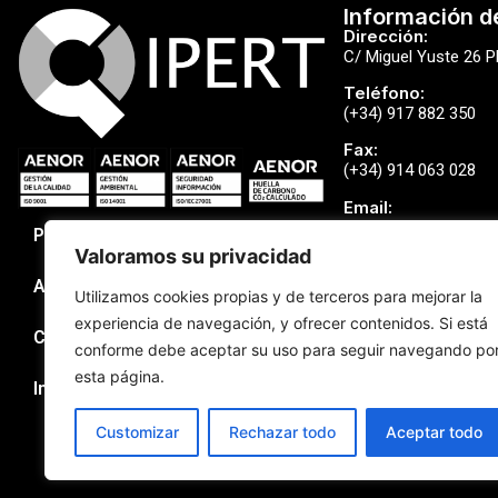
Información d
Dirección:
C/ Miguel Yuste 26 P
Teléfono:
(+34) 917 882 350
Fax:
(+34) 914 063 028
Email:
qipert@qipert.com
Política de Privacidad
Valoramos su privacidad
Aviso Legal
Utilizamos cookies propias y de terceros para mejorar la
experiencia de navegación, y ofrecer contenidos. Si está
Canal Denuncias
Cookies
conforme debe aceptar su uso para seguir navegando po
esta página.
Incidencias de Seguridad
Customizar
Rechazar todo
Aceptar todo