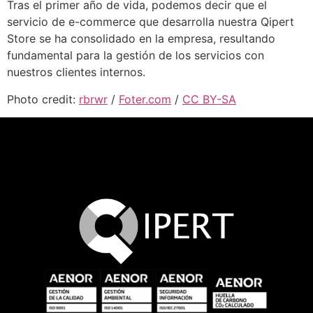
Tras el primer año de vida, podemos decir que el
servicio de e-commerce que desarrolla nuestra Qipert
Store se ha consolidado en la empresa, resultando
fundamental para la gestión de los servicios con
nuestros clientes internos.
Photo credit:
rbrwr
/
Foter.com
/
CC BY-SA