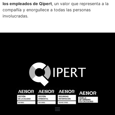
los empleados de Qipert
, un valor que representa a la
compañía y enorgullece a todas las personas
involucradas.