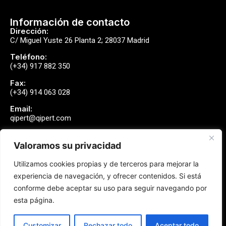
Información de contacto
Dirección:
C/ Miguel Yuste 26 Planta 2; 28037 Madrid
Teléfono:
(+34) 917 882 350
Fax:
(+34) 914 063 028
Email:
qipert@qipert.com
Valoramos su privacidad
Envíanos un mensaje
Utilizamos cookies propias y de terceros para mejorar la
Contactar
experiencia de navegación, y ofrecer contenidos. Si está
conforme debe aceptar su uso para seguir navegando por
esta página.
Síguenos
Customizar
Rechazar todo
Aceptar todo