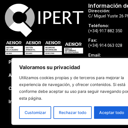
Información d
Dirección:
C/ Miguel Yuste 26 P
Teléfono:
(+34) 917 882 350
Fax:
(+34) 914 063 028
Email:
qipert@qipert.com
Política de Privacidad
Valoramos su privacidad
Aviso Legal
Utilizamos cookies propias y de terceros para mejorar la
experiencia de navegación, y ofrecer contenidos. Si está
Canal Denuncias
Cookies
conforme debe aceptar su uso para seguir navegando po
esta página.
Incidencias de Seguridad
Customizar
Rechazar todo
Aceptar todo