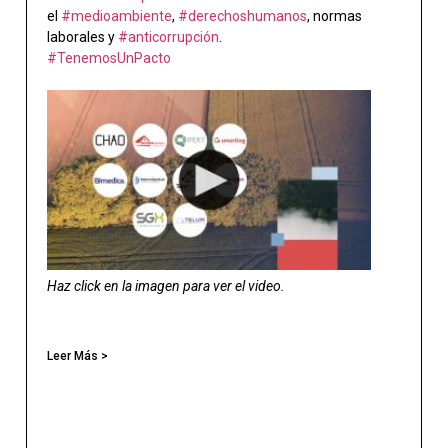
el
#medioambiente
,
#derechoshumanos
, normas
laborales y
#anticorrupción
.
#TenemosUnPacto
Haz click en la imagen para ver el video.
Leer Más >