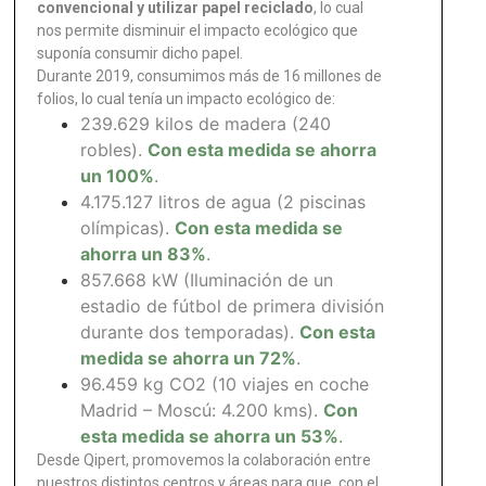
convencional y utilizar papel reciclado
, lo cual
nos permite disminuir el impacto ecológico que
suponía consumir dicho papel.
Durante 2019, consumimos más de 16 millones de
folios, lo cual tenía un impacto ecológico de:
239.629 kilos de madera (240
robles).
Con esta medida se ahorra
un 100%
.
4.175.127 litros de agua (2 piscinas
olímpicas).
Con esta medida se
ahorra un 83%
.
857.668 kW (Iluminación de un
estadio de fútbol de primera división
durante dos temporadas).
Con esta
medida se ahorra un 72%
.
96.459 kg CO2 (10 viajes en coche
Madrid – Moscú: 4.200 kms).
Con
esta medida se ahorra un 53%
.
Desde Qipert, promovemos la colaboración entre
nuestros distintos centros y áreas para que, con el