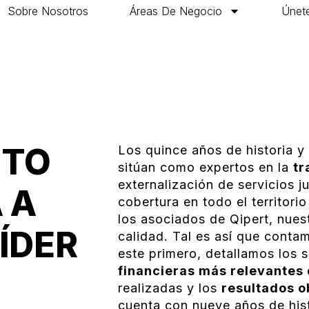
Sobre Nosotros
Áreas De Negocio
Únete
ITO
Los quince años de historia y 
sitúan como expertos en la
tr
externalización de servicios ju
 A
cobertura en todo el territori
los asociados de Qipert, nuest
ÍDER
calidad. Tal es así que cont
este primero, detallamos los 
financieras más relevantes 
realizadas y los
resultados o
cuenta con nueve años de hist