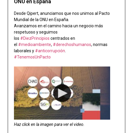
ONU en España
Desde Qipert, anunciamos que nos unimos al Pacto
Mundial de la ONU en España.
Avanzamos en el camino hacia un negocio más
respetuoso y seguimos
los
#DiezPrincipios
centrados en
el
#medioambiente
,
#derechoshumanos
, normas
laborales y
#anticorrupción
.
#TenemosUnPacto
Haz click en la imagen para ver el video.