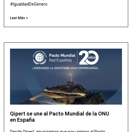
#IgualdadDeGénero
Leer Más >
Qipert se une al Pacto Mundial de la ONU
en España
Desde Qipert, anunciamos que nos unimos al Pacto