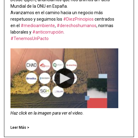
Mundial de la ONU en España.
Avanzamos en el camino hacia un negocio más
respetuoso y seguimos los
#DiezPrincipios
centrados
en el
#medioambiente
,
#derechoshumanos
, normas
laborales y
#anticorrupción
.
#TenemosUnPacto
Haz click en la imagen para ver el video.
Leer Más >