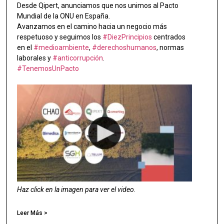
Desde Qipert, anunciamos que nos unimos al Pacto
Mundial de la ONU en España.
Avanzamos en el camino hacia un negocio más
respetuoso y seguimos los
#DiezPrincipios
centrados
en el
#medioambiente
,
#derechoshumanos
, normas
laborales y
#anticorrupción
.
#TenemosUnPacto
Haz click en la imagen para ver el video.
Leer Más >