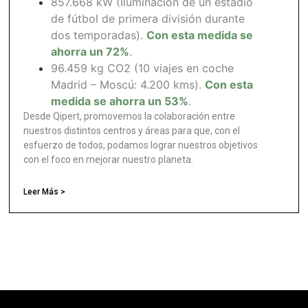
857.668 kW (Iluminación de un estadio
de fútbol de primera división durante
dos temporadas).
Con esta medida se
ahorra un 72%
.
96.459 kg CO2 (10 viajes en coche
Madrid – Moscú: 4.200 kms).
Con esta
medida se ahorra un 53%
.
Desde Qipert, promovemos la colaboración entre
nuestros distintos centros y áreas para que, con el
esfuerzo de todos, podamos lograr nuestros objetivos
con el foco en mejorar nuestro planeta.
Leer Más >