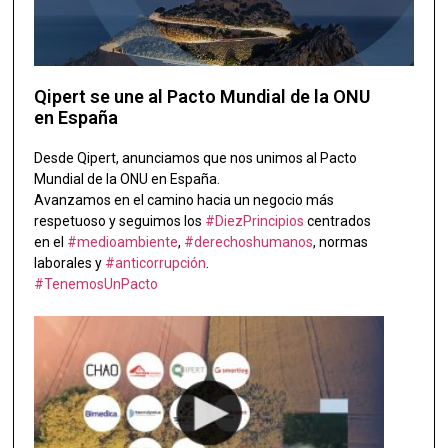
Qipert se une al Pacto Mundial de la ONU
en España
Desde Qipert, anunciamos que nos unimos al Pacto
Mundial de la ONU en España.
Avanzamos en el camino hacia un negocio más
respetuoso y seguimos los
#DiezPrincipios
centrados
en el
#medioambiente
,
#derechoshumanos
, normas
laborales y
#anticorrupción
.
#TenemosUnPacto