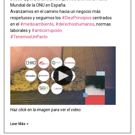
Mundial de la ONU en España.
Avanzamos en el camino hacia un negocio más
respetuoso y seguimos los
#DiezPrincipios
centrados
en el
#medioambiente
,
#derechoshumanos
, normas
laborales y
#anticorrupción
.
#TenemosUnPacto
Haz click en la imagen para ver el video.
Leer Más >