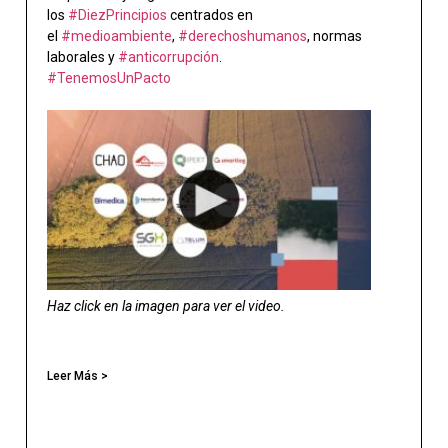
los
#DiezPrincipios
centrados en
el
#medioambiente
,
#derechoshumanos
, normas
laborales y
#anticorrupción
.
#TenemosUnPacto
Haz click en la imagen para ver el video.
Leer Más >