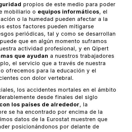
eguridad
propios de este medio para poder
e mobiliario o
equipos informáticos
, el
inación o la humedad pueden afectar a la
os estos factores pueden mitigarse
esgos periódicas, tal y como se desarrollan
í, puede que en algún momento suframos
estra actividad profesional, y en Qipert
amas que ayudan
a nuestros trabajadores
lo, el servicio que a través de nuestra
jo ofrecemos para la educación y el
ientes con dolor vertebral.
iales, los accidentes mortales en el ámbito
derablemente desde finales del siglo
on los países de alrededor
, la
pre se ha encontrado por encima de la
timos datos de la Eurostat muestren que
ender posicionándonos por delante de