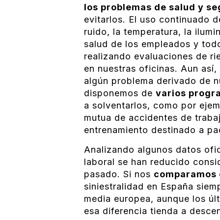
los problemas de salud y s
evitarlos. El uso continuado d
ruido, la temperatura, la ilum
salud de los empleados y tod
realizando evaluaciones de ri
en nuestras oficinas. Aun as
algún problema derivado de nu
disponemos de
varios progr
a solventarlos, como por ejemp
mutua de accidentes de traba
entrenamiento destinado a pac
Analizando algunos datos ofic
laboral se han reducido consi
pasado. Si nos
comparamos c
siniestralidad en España siem
media europea, aunque los úl
esa diferencia tienda a desc