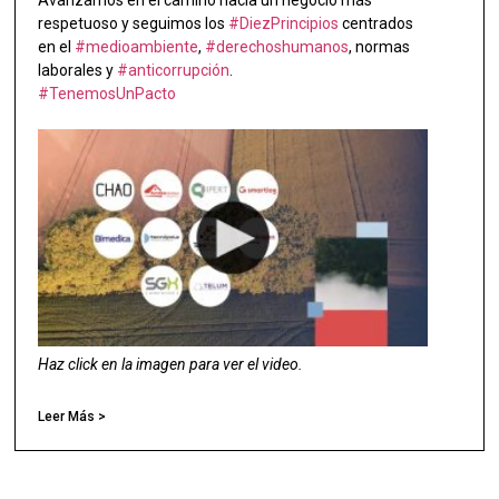
Avanzamos en el camino hacia un negocio más
respetuoso y seguimos los
#DiezPrincipios
centrados
en el
#medioambiente
,
#derechoshumanos
, normas
laborales y
#anticorrupción
.
#TenemosUnPacto
Haz click en la imagen para ver el video.
Leer Más >