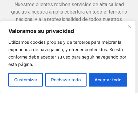
Nuestros clientes reciben servicios de alta calidad
gracias a nuestra amplia cobertura en todo el territorio
nacional y a la profesionalidad de todos nuestros
empleados y colaboradores.
Valoramos su privacidad
Utilizamos cookies propias y de terceros para mejorar la
experiencia de navegación, y ofrecer contenidos. Si está
Business Process
conforme debe aceptar su uso para seguir navegando por
esta página.
Outsourcing
Customizar
Rechazar todo
Aceptar todo
Ofrecemos servicios de externalización para que
nuestros clientes puedan dejar en nuestras manos todas
aquellas tareas que no forman parte de su core business
y, para ello, disponemos de plataformas de back-office
especializadas además de un soporte logístico para la
extracción y clasificación de documentación.